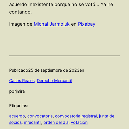
acuerdo inexistente porque no se votó… Ya iré
contando.
Imagen de
Michal Jarmoluk
en
Pixabay
Publicado
25 de septiembre de 2023
en
Casos Reales
, 
Derecho Mercantil
por
jmira
Etiquetas:
acuerdo
, 
convocatoria
, 
convocatoria registral
, 
junta de
socios
, 
mrecantil
, 
orden del dia
, 
votación